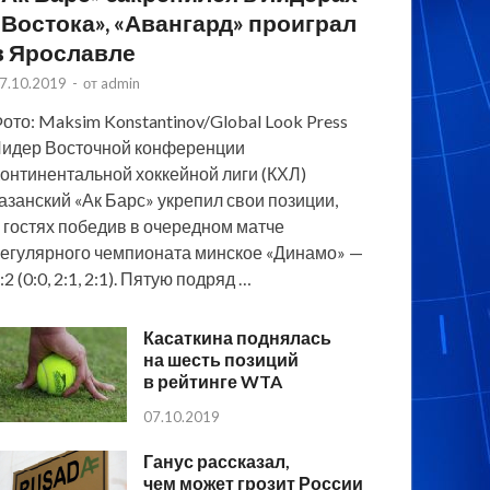
«Востока», «Авангард» проиграл
в Ярославле
7.10.2019
-
от
admin
ото: Maksim Konstantinov/Global Look Press
идер Восточной конференции
онтинентальной хоккейной лиги (КХЛ)
азанский «Ак Барс» укрепил свои позиции,
 гостях победив в очередном матче
егулярного чемпионата минское «Динамо» —
:2 (0:0, 2:1, 2:1). Пятую подряд …
Касаткина поднялась
на шесть позиций
в рейтинге WTA
07.10.2019
Ганус рассказал,
чем может грозит России