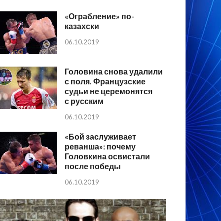
«Ограбление» по-
казахски
06.10.2019
Головина снова удалили
с поля. Французские
судьи не церемонятся
с русским
06.10.2019
«Бой заслуживает
реванша»: почему
Головкина освистали
после победы
06.10.2019