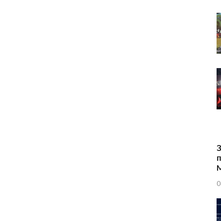
З
п
0