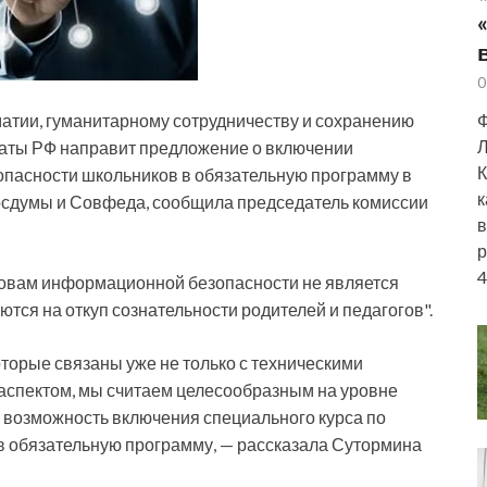
0
атии, гуманитарному сотрудничеству и сохранению
Ф
Л
аты РФ направит предложение о включении
К
опасности
школьников в обязательную программу в
к
сдумы и Совфеда, сообщила председатель комиссии
в
р
4
сновам информационной безопасности не является
тся на откуп сознательности родителей и педагогов".
которые связаны уже не только с техническими
 аспектом, мы считаем целесообразным на уровне
 возможность включения специального курса по
 обязательную программу, — рассказала Сутормина