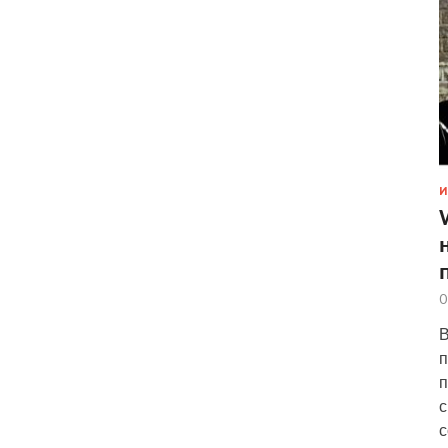
И
0
В
п
п
с
с