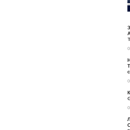
T
0
Н
Т
0
К
G
0
Л
О