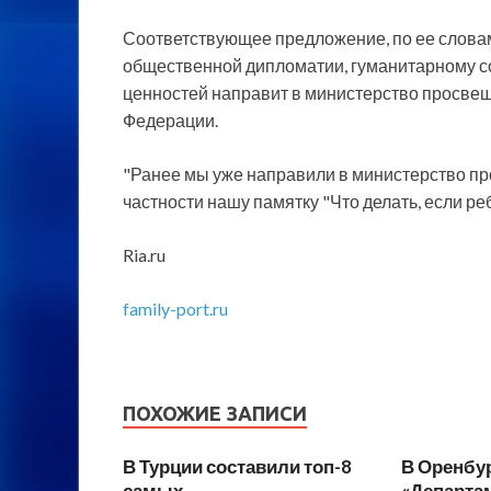
Соответствующее предложение, по ее слова
общественной дипломатии, гуманитарному с
ценностей направит в министерство просве
Федерации.
"Ранее мы уже направили в министерство п
частности нашу памятку "Что делать, если ре
Ria.ru
family-port.ru
ПОХОЖИЕ ЗАПИСИ
В Турции составили топ-8
В Оренбу
самых
«Департам