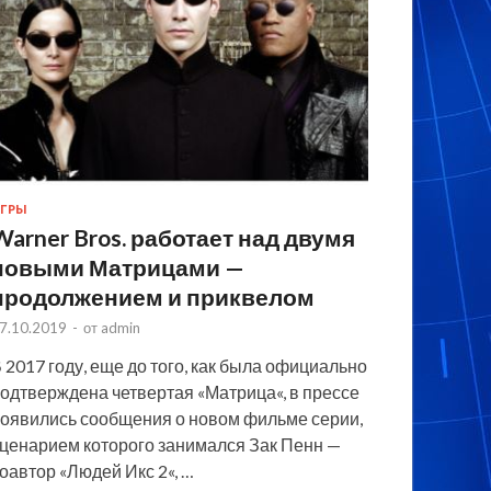
ГРЫ
Warner Bros. работает над двумя
новыми Матрицами —
продолжением и приквелом
7.10.2019
-
от
admin
 2017 году, еще до того, как была официально
одтверждена четвертая «Матрица«, в прессе
оявились сообщения о новом фильме серии,
ценарием которого занимался Зак Пенн —
оавтор «Людей Икс 2«, …