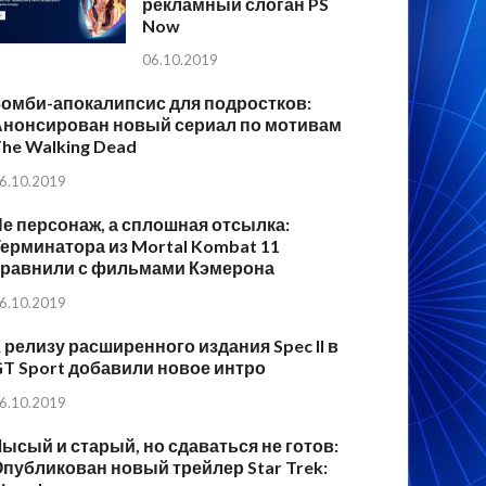
рекламный слоган PS
Now
06.10.2019
Зомби-апокалипсис для подростков:
Анонсирован новый сериал по мотивам
he Walking Dead
6.10.2019
е персонаж, а сплошная отсылка:
ерминатора из Mortal Kombat 11
сравнили с фильмами Кэмерона
6.10.2019
 релизу расширенного издания Spec II в
T Sport добавили новое интро
6.10.2019
ысый и старый, но сдаваться не готов:
публикован новый трейлер Star Trek: