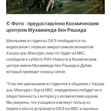
© Фото : предоставлено Космическим
центром Мухаммеда бен Рашида
Школьники и студенты ОАЭ пообщаются по
видеосвязи с первым эмиратским космонавтом
Хаззаа аль-Мансури, пока тот будет на МКС,
сообщили в субботу РИА
Новости в Космическом
центре имени Мухаммеда бен Рашида в Дубае,
который проведет сеансы связи.
"Участие школьников и студентов в общении с Хаззаа
аль-Мансури с борта МКС определенно побудит их и
общественность к интересу к космическим наукам.
Мы уверены, что учащиеся извлекут пользу из
первого опыта астронавта ОАЭ на МКС и научных