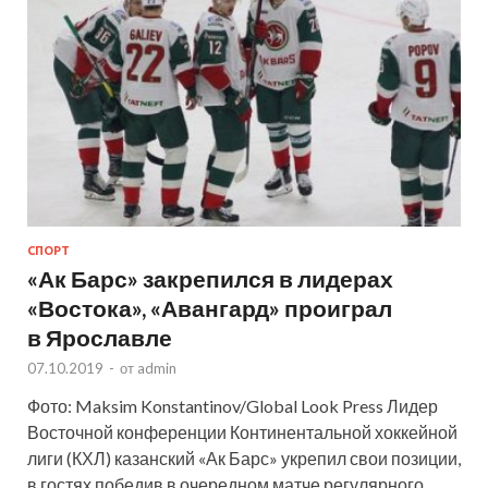
СПОРТ
«Ак Барс» закрепился в лидерах
«Востока», «Авангард» проиграл
в Ярославле
07.10.2019
-
от
admin
Фото: Maksim Konstantinov/Global Look Press Лидер
Восточной конференции Континентальной хоккейной
лиги (КХЛ) казанский «Ак Барс» укрепил свои позиции,
в гостях победив в очередном матче регулярного