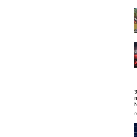
З
п
0