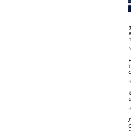
T
0
Н
Т
0
К
G
0
Л
О