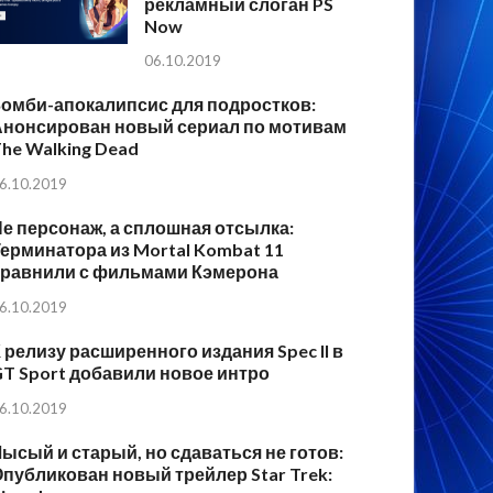
рекламный слоган PS
Now
06.10.2019
Зомби-апокалипсис для подростков:
Анонсирован новый сериал по мотивам
he Walking Dead
6.10.2019
е персонаж, а сплошная отсылка:
ерминатора из Mortal Kombat 11
сравнили с фильмами Кэмерона
6.10.2019
 релизу расширенного издания Spec II в
T Sport добавили новое интро
6.10.2019
ысый и старый, но сдаваться не готов:
публикован новый трейлер Star Trek: