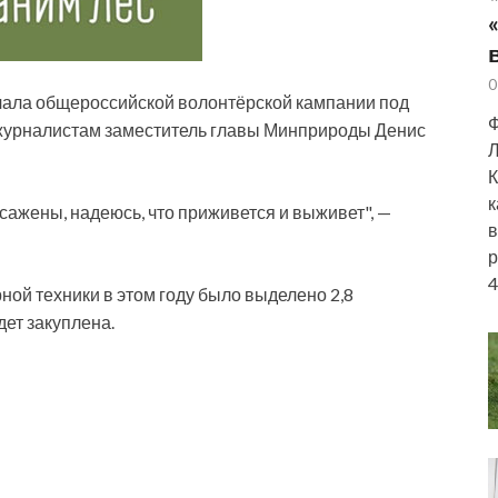
0
чала общероссийской волонтёрской кампании под
Ф
 журналистам заместитель главы Минприроды Денис
Л
К
к
сажены, надеюсь, что приживется и выживет", —
в
р
4
ной техники в этом году было выделено 2,8
дет закуплена.