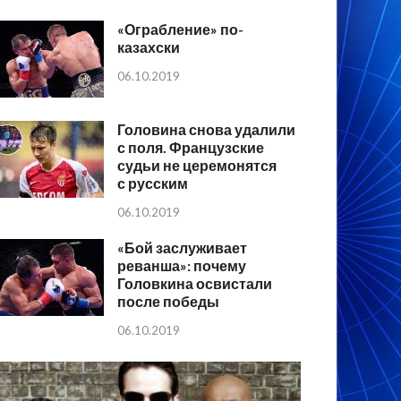
«Ограбление» по-
казахски
06.10.2019
Головина снова удалили
с поля. Французские
судьи не церемонятся
с русским
06.10.2019
«Бой заслуживает
реванша»: почему
Головкина освистали
после победы
06.10.2019