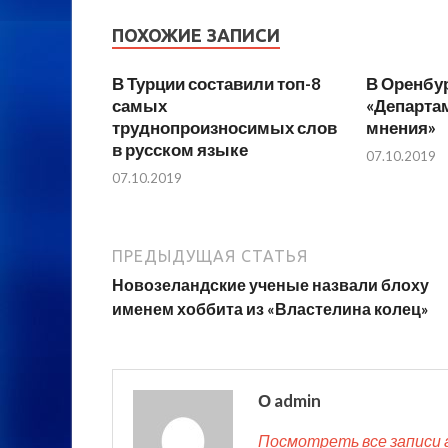
ПОХОЖИЕ ЗАПИСИ
В Турции составили топ-8
В Оренбу
самых
«Департам
труднопроизносимых слов
мнения»
в русском языке
07.10.2019
07.10.2019
ПРЕДЫДУЩАЯ СТАТЬЯ
Новозеландские ученые назвали блоху
именем хоббита из «Властелина колец»
О admin
Посмотреть все записи 