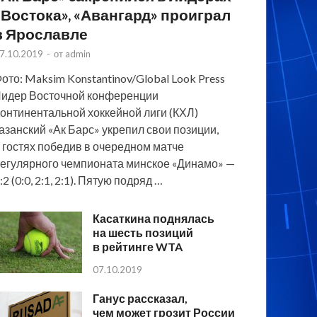
«Востока», «Авангард» проиграл
в Ярославле
7.10.2019
-
от
admin
ото: Maksim Konstantinov/Global Look Press
идер Восточной конференции
онтинентальной хоккейной лиги (КХЛ)
азанский «Ак Барс» укрепил свои позиции,
 гостях победив в очередном матче
егулярного чемпионата минское «Динамо» —
:2 (0:0, 2:1, 2:1). Пятую подряд …
Касаткина поднялась
на шесть позиций
в рейтинге WTA
07.10.2019
Ганус рассказал,
чем может грозит России