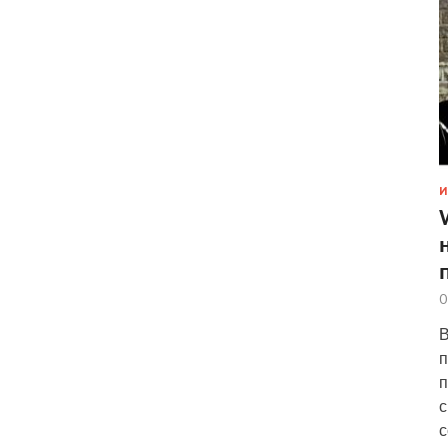
И
0
В
п
п
с
с