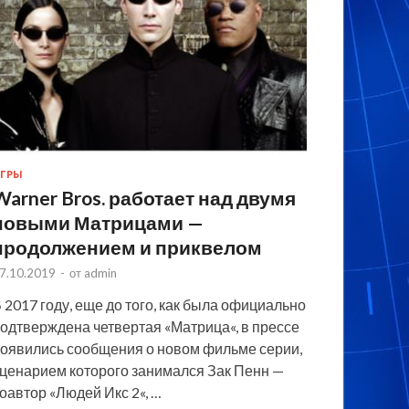
ГРЫ
Warner Bros. работает над двумя
новыми Матрицами —
продолжением и приквелом
7.10.2019
-
от
admin
 2017 году, еще до того, как была официально
одтверждена четвертая «Матрица«, в прессе
оявились сообщения о новом фильме серии,
ценарием которого занимался Зак Пенн —
оавтор «Людей Икс 2«, …