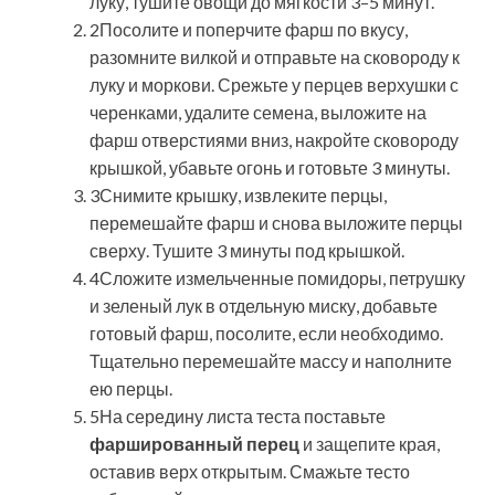
луку, тушите овощи до мягкости 3–5 минут.
2Посолите и поперчите фарш по вкусу,
разомните вилкой и отправьте на сковороду к
луку и моркови. Срежьте у перцев верхушки с
черенками, удалите семена, выложите на
фарш отверстиями вниз, накройте сковороду
крышкой, убавьте огонь и готовьте 3 минуты.
3Снимите крышку, извлеките перцы,
перемешайте фарш и снова выложите перцы
сверху. Тушите 3 минуты под крышкой.
4Сложите измельченные помидоры, петрушку
и зеленый лук в отдельную миску, добавьте
готовый фарш, посолите, если необходимо.
Тщательно перемешайте массу и наполните
ею перцы.
5На середину листа теста поставьте
фаршированный перец
и защепите края,
оставив верх открытым. Смажьте тесто