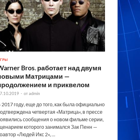
ГРЫ
Warner Bros. работает над двумя
новыми Матрицами —
продолжением и приквелом
7.10.2019
-
от
admin
 2017 году, еще до того, как была официально
одтверждена четвертая «Матрица«, в прессе
оявились сообщения о новом фильме серии,
ценарием которого занимался Зак Пенн —
оавтор «Людей Икс 2«, …