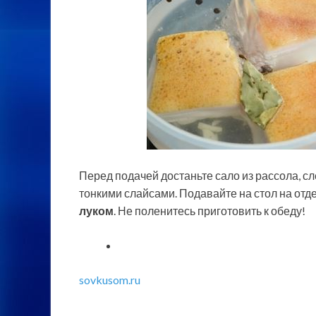
Перед подачей достаньте сало из рассола, 
тонкими слайсами. Подавайте на стол на отд
луком
. Не поленитесь приготовить к обеду!
sovkusom.ru