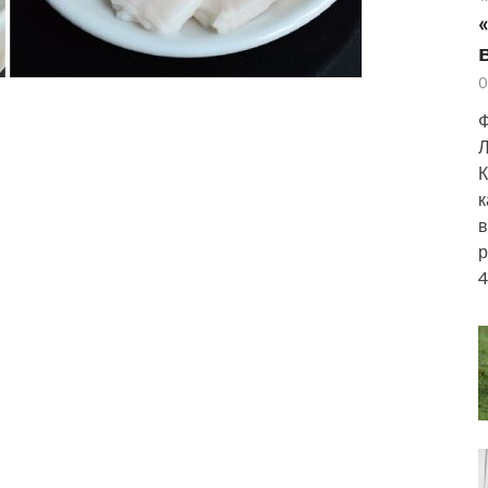
0
Ф
Л
К
к
в
р
4