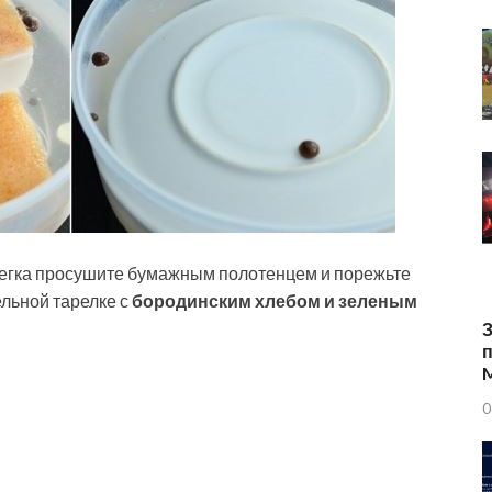
слегка просушите бумажным полотенцем и порежьте
ельной тарелке с
бородинским хлебом и зеленым
З
п
0