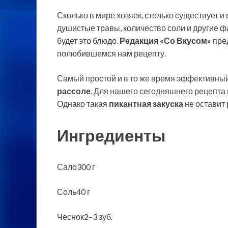
Сколько в мире хозяек, столько существует и
душистые травы, количество соли и другие ф
будет это блюдо.
Редакция «Со Вкусом»
пред
полюбившемся нам рецепту.
Самый простой и в то же время эффективный
рассоле
. Для нашего сегодняшнего рецепта
Однако такая
пикантная закуска
не оставит
Ингредиенты
Сало300 г
Соль40 г
Чеснок2–3 зуб.