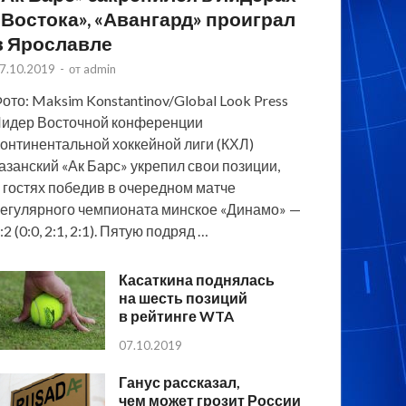
«Востока», «Авангард» проиграл
в Ярославле
7.10.2019
-
от
admin
ото: Maksim Konstantinov/Global Look Press
идер Восточной конференции
онтинентальной хоккейной лиги (КХЛ)
азанский «Ак Барс» укрепил свои позиции,
 гостях победив в очередном матче
егулярного чемпионата минское «Динамо» —
:2 (0:0, 2:1, 2:1). Пятую подряд …
Касаткина поднялась
на шесть позиций
в рейтинге WTA
07.10.2019
Ганус рассказал,
чем может грозит России