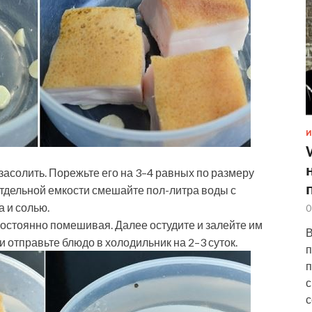
И
засолить. Порежьте его на 3–4 равных по размеру
 отдельной емкости смешайте пол-литра воды с
 и солью.
0
постоянно помешивая. Далее остудите и залейте им
В
 отправьте блюдо в холодильник на 2–3 суток.
п
п
с
с