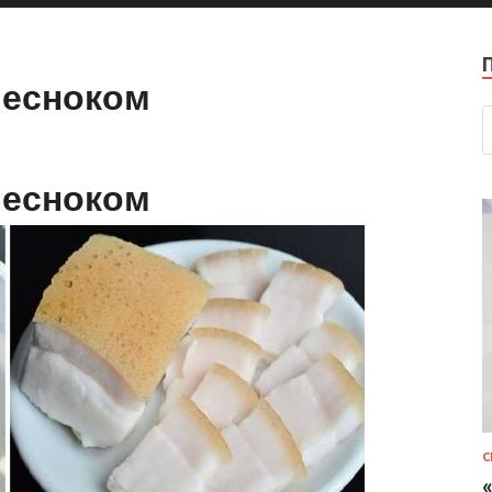
 чесноком
 чесноком
С