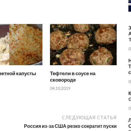
T
0
Н
Т
ветной капусты
Тефтели в соусе на
сковороде
0
04.10.2019
К
G
0
СЛЕДУЮЩАЯ СТАТЬЯ
Л
Россия из-за США резко сократит пуски
О