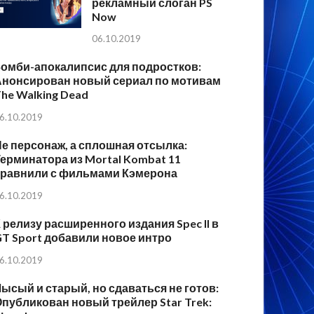
рекламный слоган PS
Now
06.10.2019
Зомби-апокалипсис для подростков:
Анонсирован новый сериал по мотивам
he Walking Dead
6.10.2019
е персонаж, а сплошная отсылка:
ерминатора из Mortal Kombat 11
сравнили с фильмами Кэмерона
6.10.2019
 релизу расширенного издания Spec II в
T Sport добавили новое интро
6.10.2019
ысый и старый, но сдаваться не готов:
публикован новый трейлер Star Trek: