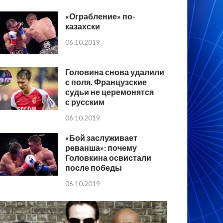
«Ограбление» по-
казахски
06.10.2019
Головина снова удалили
с поля. Французские
судьи не церемонятся
с русским
06.10.2019
«Бой заслуживает
реванша»: почему
Головкина освистали
после победы
06.10.2019