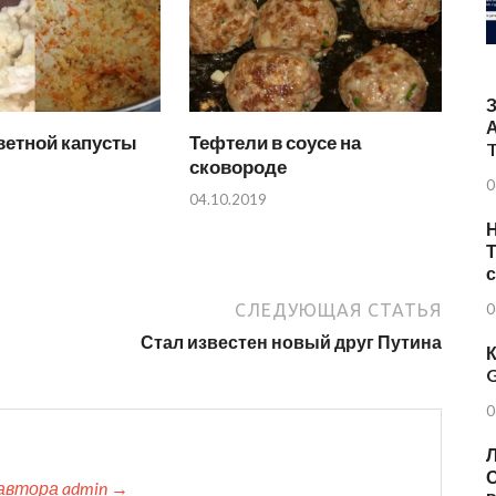
ветной капусты
Тефтели в соусе на
T
сковороде
0
04.10.2019
Н
Т
СЛЕДУЮЩАЯ СТАТЬЯ
0
Стал известен новый друг Путина
К
G
0
Л
О
автора admin →