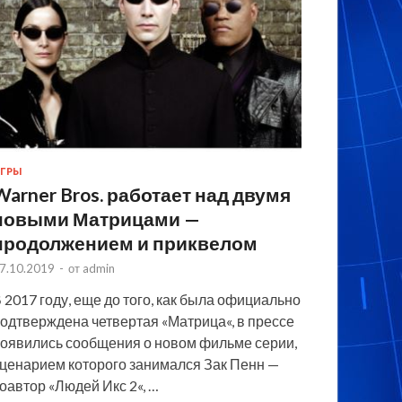
ГРЫ
Warner Bros. работает над двумя
новыми Матрицами —
продолжением и приквелом
7.10.2019
-
от
admin
 2017 году, еще до того, как была официально
одтверждена четвертая «Матрица«, в прессе
оявились сообщения о новом фильме серии,
ценарием которого занимался Зак Пенн —
оавтор «Людей Икс 2«, …