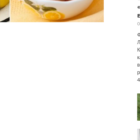
0
Ф
Л
К
к
в
р
4