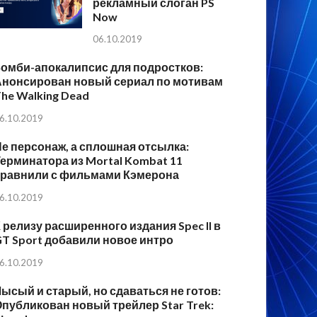
рекламный слоган PS
Now
06.10.2019
Зомби-апокалипсис для подростков:
Анонсирован новый сериал по мотивам
he Walking Dead
6.10.2019
е персонаж, а сплошная отсылка:
ерминатора из Mortal Kombat 11
сравнили с фильмами Кэмерона
6.10.2019
 релизу расширенного издания Spec II в
T Sport добавили новое интро
6.10.2019
ысый и старый, но сдаваться не готов:
публикован новый трейлер Star Trek: