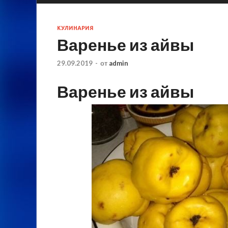
КУЛИНАРИЯ
Варенье из айвы
29.09.2019
-
от
admin
Варенье из айвы