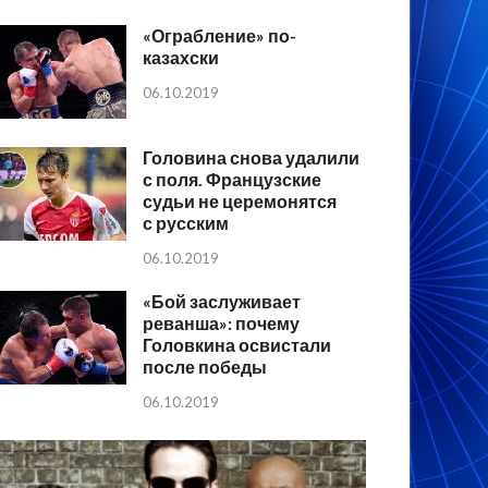
«Ограбление» по-
казахски
06.10.2019
Головина снова удалили
с поля. Французские
судьи не церемонятся
с русским
06.10.2019
«Бой заслуживает
реванша»: почему
Головкина освистали
после победы
06.10.2019