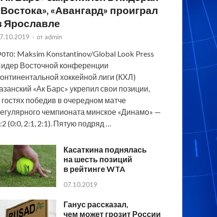
«Востока», «Авангард» проиграл
в Ярославле
7.10.2019
-
от
admin
ото: Maksim Konstantinov/Global Look Press
идер Восточной конференции
онтинентальной хоккейной лиги (КХЛ)
азанский «Ак Барс» укрепил свои позиции,
 гостях победив в очередном матче
егулярного чемпионата минское «Динамо» —
:2 (0:0, 2:1, 2:1). Пятую подряд …
Касаткина поднялась
на шесть позиций
в рейтинге WTA
07.10.2019
Ганус рассказал,
чем может грозит России