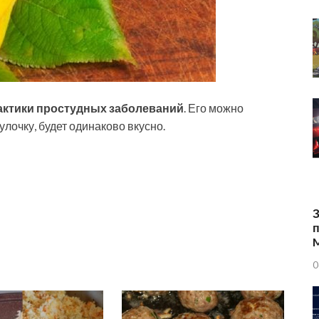
ктики простудных заболеваний
. Его можно
лочку, будет одинаково вкусно.
З
п
0