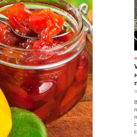
И
0
В
п
п
с
с