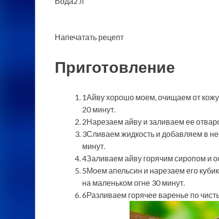
Вода2 л
Напечатать рецепт
Приготовление
1Айву хорошо моем, очищаем от кожу
20 минут.
2Нарезаем айву и заливаем ее отваро
3Сливаем жидкость и добавляем в не
минут.
4Заливаем айву горячим сиропом и о
5Моем апельсин и нарезаем его кубик
на маленьком огне 30 минут.
6Разливаем горячее варенье по чисты